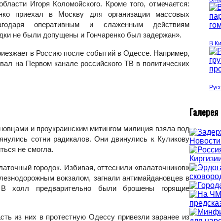
области Игоря Коломойского. Кроме того, отмечается:
нко приехал в Москву для организации массовых
агодаря оперативным и слаженным действиям
дки не были допущены и Гончаренко был задержан».
В К
приезжает в Россию после событий в Одессе. Например,
овал на Первом канале российского ТВ в политических
Рус
Г
алерея
новцами и проукраинским митингом милиция взяла под
тянулись сотни радикалов. Они двинулись к Куликову
иться не смогла.
латочный городок. Избивая, оттеснили «палаточников»
елезнодорожным вокзалом, загнали антимайдановцев в
 В холл предварительно были брошены горящие
сть из них в протестную Одессу привезли заранее из