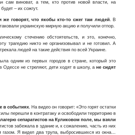
ан сам виноват, а тем, кто против новой власти, на
будет – их сожгут.
 же говорят, что якобы кто-то сжег там людей
. В
таковали украинскую мирную акцию и получили отпор.
ическому стечению обстоятельств, и это, конечно,
эту трагедию никто не организовывал и не готовил. А
трекала людей на такие действия по всей Украине.
была одним из первых городов в стране, который это
в Одессе не стреляют, дети ходят в школу, а
не сидят
е в событиях
.
На видео он говорит: «Это горят остатки
силы перешли в контратаку и освободили территорию в
лагерю сепаратистов на Куликовом поле, мы взяли
тистов забежала в здание и, к сожалению, часть из них
м газом. Я видел два трупа, выбросившихся из окна…