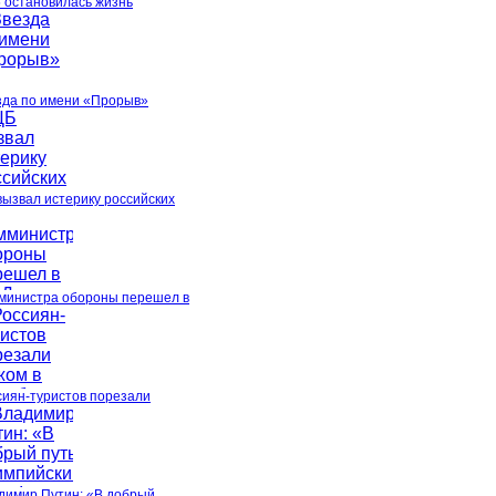
5 остановилась жизнь
зда по имени «Прорыв»
вызвал истерику российских
министра обороны перешел в
сиян-туристов порезали
димир Путин: «В добрый