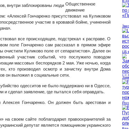
В 5
Общественное
движение
ем: «Алексей Гончаренко присутствовал на Куликовом
епосредственное участие в кровавой бойне, учиненной
Зве
дана».
тствовал все происходящее, подстрекал к расправе. О
овом поле Гончаренко сам рассказал в прямом эфире
ы очистили Куликово поле от сепаратистов». Далее он
ЦБ 
твенный участник событий, что послужило поводом
изации массовых беспорядков 2 мая. Уже ночью, когда
ех, кто производил осмотр и зачистку внутри Дома
ов он выложил в социальные сети.
Зам
е убийство одесситов не было поддержано ни в Одессе,
ии и сделал заявление, где пытался себя оправдать.
 Алексея Гончаренко. Он должен быть арестован и
Рос
» на своем сайте поблагодарил правоохранителей за
 украинский депутат является помощником украинского
Вла