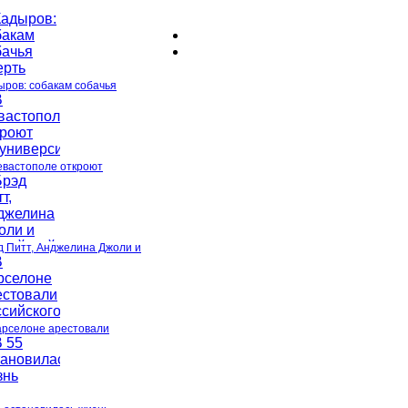
ыров: собакам собачья
евастополе откроют
д Питт, Анджелина Джоли и
арселоне арестовали