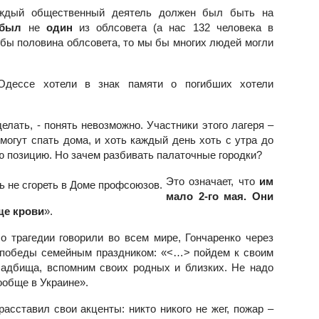
аждый общественный деятель должен был быть на
 был
не
один
из облсовета (а нас 132 человека в
 бы половина облсовета, то мы бы многих людей могли
Одессе хотели в знак памяти о погибших хотели
елать, - понять невозможно. Участники этого лагеря –
могут спать дома, и хоть каждый день хоть с утра до
ю позицию. Но зачем разбивать палаточные городки?
Это означает, что
им
мало 2-го мая. Они
ще крови
».
 о трагедии говорили во всем мире, Гончаренко через
 победы семейным праздником: «<…> пойдем к своим
адбища, вспомним своих родных и близких. Не надо
ообще в Украине».
асставил свои акценты: никто никого не жег, пожар –