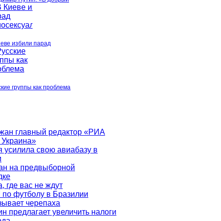
иеве избили парад
ские группы как проблема