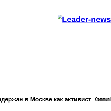
C
ommuni
адержан в Москве как активист