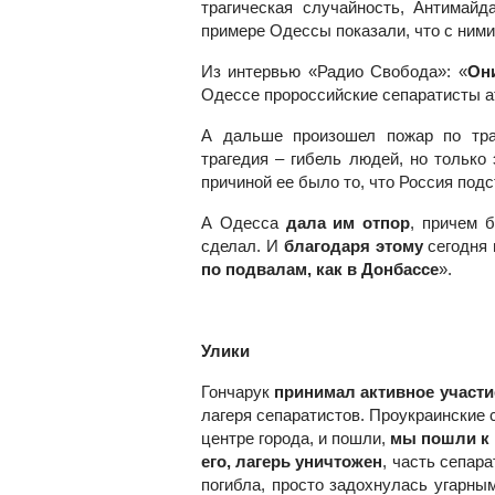
трагическая случайность, Антимайд
примере Одессы показали, что с ними 
Из интервью «Радио Свобода»: «
Они
Одессе пророссийские сепаратисты а
А дальше произошел пожар по траг
трагедия – гибель людей, но только 
причиной ее было то, что Россия подс
А Одесса
дала им отпор
, причем 
сделал. И
благодаря этому
сегодня 
по подвалам, как в Донбассе
».
Улики
Гончарук
принимал активное участи
лагеря сепаратистов. Проукраинские 
центре города, и пошли,
мы пошли к 
его, лагерь уничтожен
, часть сепара
погибла, просто задохнулась угарны