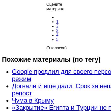
Оцените
материал
1
2
3
4
5
(0 голосов)
Похожие материалы (по тегу)
Google продлил для своего пер
режим
Догнали и еще дали. Срок за не
репост
Чума в Крыму
«Закрытие» Египта и Турции не