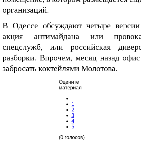
организаций.
В Одессе обсуждают четыре версии
акция антимайдана или провока
спецслужб, или российская дивер
разборки. Впрочем, месяц назад офис
забросать коктейлями Молотова.
Оцените
материал
1
2
3
4
5
(0 голосов)