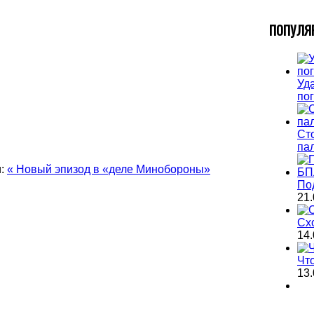
П
ОПУЛЯ
Уда
по
Ст
па
:
« Новый эпизод в «деле Минобороны»
По
21.
Сх
14.
Чт
13.