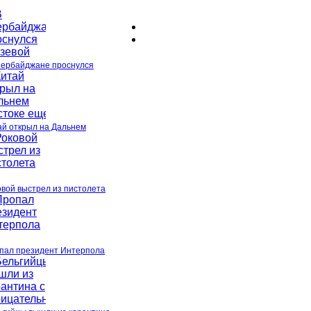
зербайджане проснулся
ай открыл на Дальнем
овой выстрел из пистолета
пал президент Интерпола