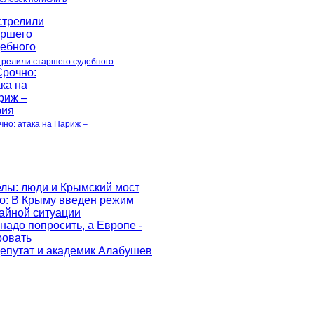
трелили старшего судебного
чно: атака на Париж –