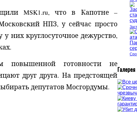
щили MSK1.ru, что в Капотне –
 Московский НПЗ, у сейчас просто
Зас
у у них круглосуточное дежурство,
ках.
Сро
 повышенной готовности не
Г
алерея
ицают друг друга. На предстоящей
 выбирать депутатов Мосгордумы.