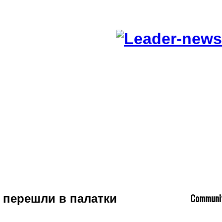
C
ommuni
 перешли в палатки