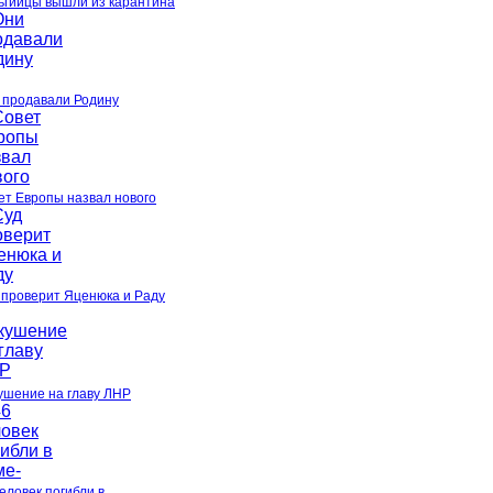
ьгийцы вышли из карантина
 продавали Родину
ет Европы назвал нового
 проверит Яценюка и Раду
ушение на главу ЛНР
еловек погибли в