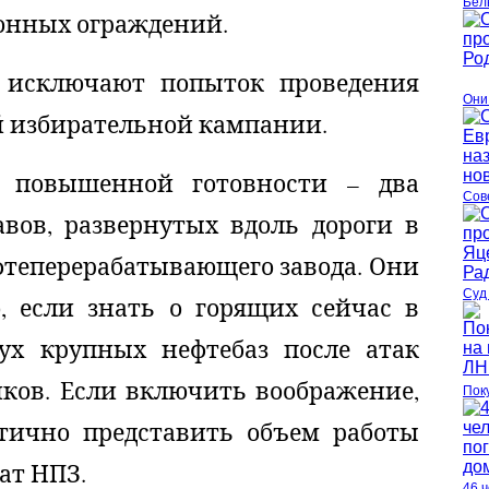
Бел
конных ограждений.
 исключают попыток проведения
Они
й избирательной кампании.
в повышенной готовности – два
Сов
вов, развернутых вдоль дороги в
фтеперерабатывающего завода. Они
Суд
, если знать о горящих сейчас в
вух крупных нефтебаз после атак
ков. Если включить воображение,
Пок
тично представить объем работы
ат НПЗ.
46 ч