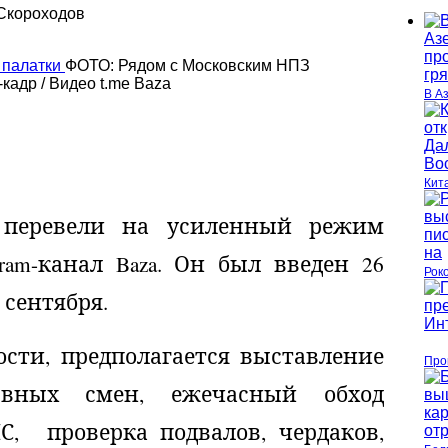
Скороходов
ФОТО: Рядом с Московским НПЗ
кадр / Видео t.me Baza
В А
Кит
 перевели на усиленный режим
gram
-канал
Baza
. Он был введен 26
Рок
 сентября.
ости, предполагается выставление
Про
ервных смен, ежечасный обход
ЧС,
проверка подвалов, чердаков,