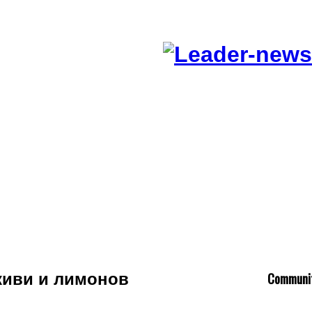
C
ommuni
киви и лимонов