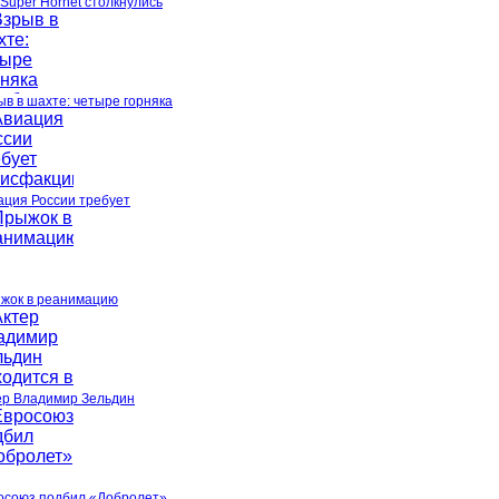
 Super Hornet столкнулись
ыв в шахте: четыре горняка
ация России требует
жок в реанимацию
ер Владимир Зельдин
осоюз подбил «Добролет»