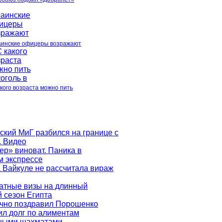
аинские офицеры возражают
акого возраста можно пить