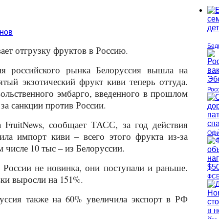
Бед
ает отгрузку фруктов в Россию.
ля российского рынка Белоруссия вышла на
тый экзотический фрукт киви теперь оттуда.
Рос
вольственного эмбарго, введенного в прошлом
 за санкции против России.
 FruitNews, сообщает ТАСС, за год действия
Офи
ила импорт киви – всего этого фрукта из-за
м числе 10 тыс – из Белоруссии.
 России не новинка, они поступали и раньше.
вки выросли на 151%.
ФСБ
руссия также на 60% увеличила экспорт в РФ