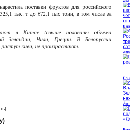
Два
нарастила поставки фруктов для российского
25,1 тыс. т до 672,1 тыс тонн, в том числе за
Взр
вают в Китае (свыше половины объема
ой Зеландии, Чили, Греции.
В Белоруссии
х растут киви, не произрастают.
Ави
Пры
Акт
ть)
у)
Евр