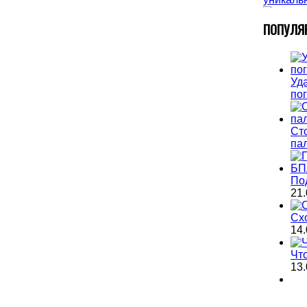
П
ОПУЛЯ
Уда
по
Ст
па
По
21.
Сх
14.
Чт
13.