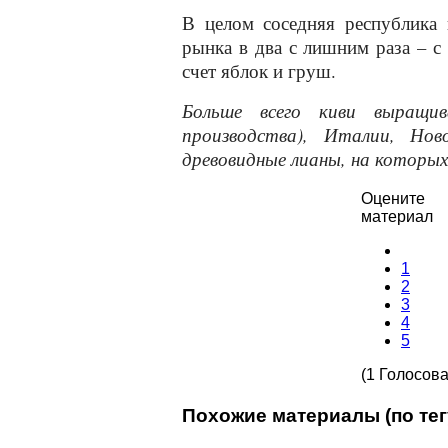
В целом соседняя республика 
рынка в два с лишним раза – с 3
счет яблок и груш.
Больше всего киви выращи
производства), Италии, Нов
древовидные лианы, на которы
Оцените
материал
1
2
3
4
5
(1 Голосова
Похожие материалы (по тег