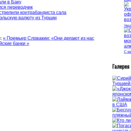
ли в Баку
лся переводчик
стрелили контрабандиста сала
эльскую валюту из Турции
Укр
:
« Премьер Словакии: «Они делают из нас
йские банки »
С к
Г
алерея