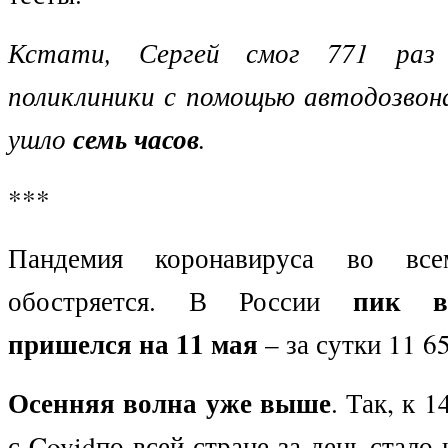
Кстати, Сергей смог 771 раз
поликлиники с помощью автодозвона
ушло
семь часов
.
***
Пандемия коронавируса во вс
пик в
обостряется. В России
пришелся на 11 мая
– за сутки 11 6
Осенняя волна уже выше
. Так, к 
с Covidпо всей стране за день стало