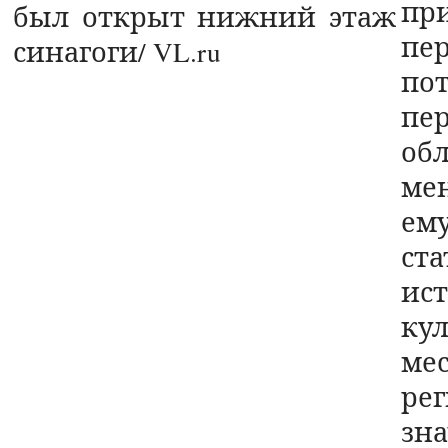
при
пе
по
пе
об
мен
ем
ст
и
ку
ме
рег
зн