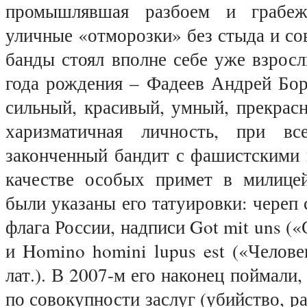
промышлявшая разбоем и грабе
уличные «отморозки» без стыда и сов
банды стоял вполне себе уже взрос
года рождения – Фадеев Андрей Бор
сильный, красивый, умный, прекрас
харизматичная личность, при в
законченный бандит с фашистскими 
качестве особых примет в милице
были указаны его татуировки: череп 
флага России, надписи Got mit uns («
и Homino homini lupus est («Челове
лат.). В 2007-м его наконец поймали,
по совокупности заслуг (убийство, р