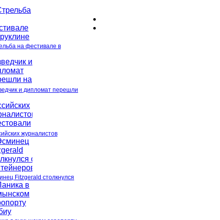
ельба на фестивале в
ведчик и дипломат перешли
сийских журналистов
инец Fitzgerald столкнулся