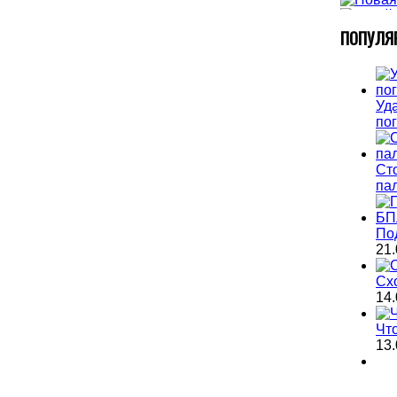
П
ОПУЛЯ
Уда
по
Ст
па
По
21.
Сх
14.
Чт
13.