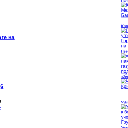
Пан
Юко
ге на
Пет
«Зи
,6
а
Чум
Уве