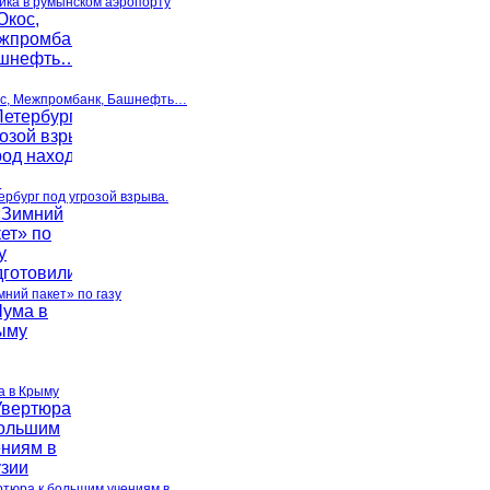
ика в румынском аэропорту
с, Межпромбанк, Башнефть…
ербург под угрозой взрыва.
мний пакет» по газу
а в Крыму
ртюра к большим учениям в