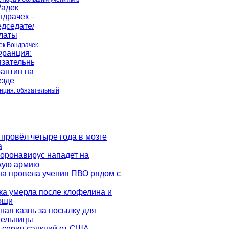
ек Вондрачек –
нция: обязательный