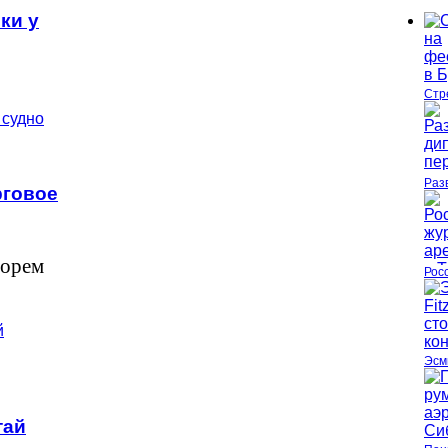
ки у
Стр
Раз
рговое
морем
Рос
Эсм
тай