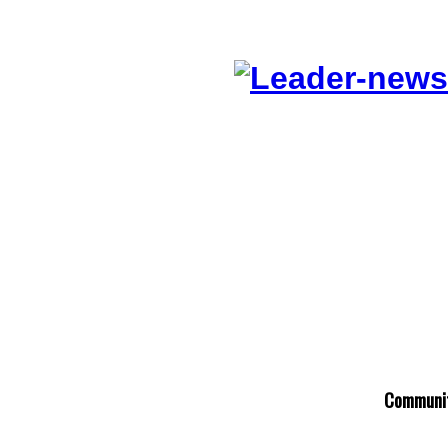
C
ommuni