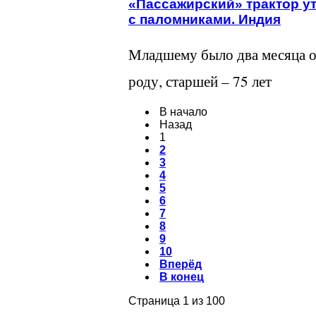
«Пассажирский» трактор у
с паломниками. Индия
Младшему было два месяца о
роду, старшей – 75 лет
В начало
Назад
1
2
3
4
5
6
7
8
9
10
Вперёд
В конец
Страница 1 из 100