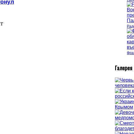
тонул
т
Рад
Фра
Г
алерея