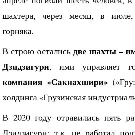
шахтера, через месяц, в июле
горняка.
две шахты – и
В строю остались
Дзидзигури
, ими управляет г
компания «Сакнахшири»
(«Груз
холдинга «Грузинская индустриаль
В 2020 году отравились пять р
Дзидзигури: т.к. не работал под