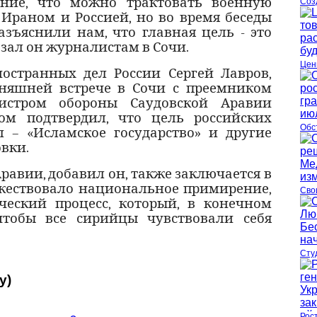
ение, что можно трактовать военную
Соз
Ираном и Россией, но во время беседы
азъяснили нам, что главная цель - это
казал он журналистам в Сочи.
Цен
остранных дел России Сергей Лавров,
няшней встрече в Сочи с преемником
истром обороны Саудовской Аравии
м подтвердил, что цель российских
Обс
 – «Исламское государство» и другие
вки.
равии, добавил он, также заключается в
ржествовало национальное примирение,
Сво
ческий процесс, который, в конечном
 чтобы все сирийцы чувствовали себя
Сту
у)
Рос