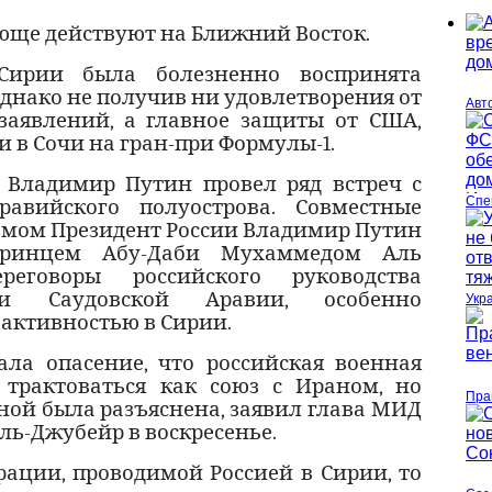
юще действуют на Ближний Восток.
Сирии была болезненно воспринята
Однако не получив ни удовлетворения от
Авт
заявлений, а главное защиты от США,
в Сочи на гран-при Формулы-1.
 Владимир Путин провел ряд встреч с
Спе
равийского полуострова. Совместные
измом Президент России Владимир Путин
принцем Абу-Даби Мухаммедом Аль
еговоры российского руководства
и Саудовской Аравии, особенно
Укр
активностью в Сирии.
ала опасение, что российская военная
трактоваться как союз с Ираном, но
Пра
ной была разъяснена, заявил глава МИД
ль-Джубейр в воскресенье.
рации, проводимой Россией в Сирии, то