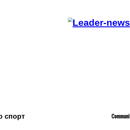
C
ommuni
о спорт