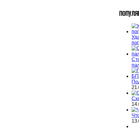
П
ОПУЛЯ
Уда
по
Ст
па
По
21.
Сх
14.
Чт
13.