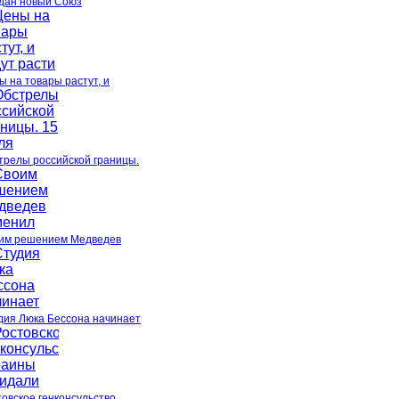
дан новый Союз
ы на товары растут, и
трелы российской границы.
им решением Медведев
дия Люка Бессона начинает
товское генконсульство