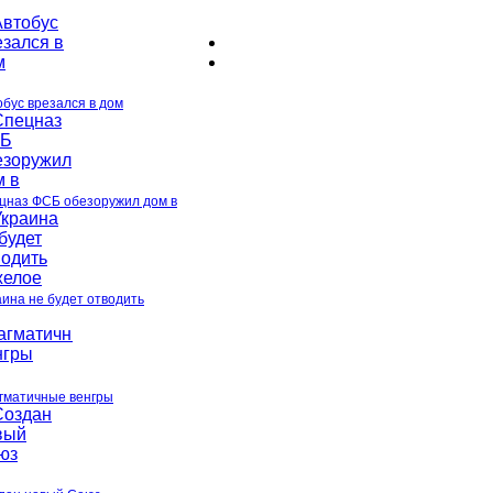
обус врезался в дом
цназ ФСБ обезоружил дом в
аина не будет отводить
гматичные венгры