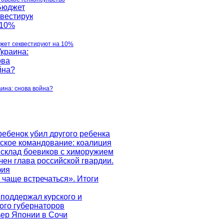
жет секвестируют на 10%
аина: снова война?