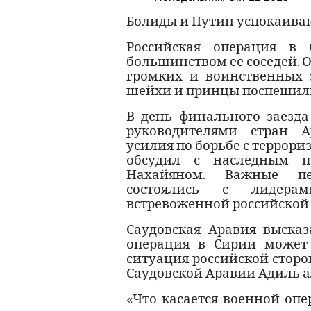
Болиды и Путин успокаива
Российская операция в 
большинством ее соседей. 
громких и воинственных 
шейхи и принцы поспешили 
В день финального заезда
руководителями стран А
усилия по борьбе с террор
обсудил с наследным 
Нахайяном. Важные пер
состоялись с лидерам
встревоженной российской 
Саудовская Аравия высказ
операция в Сирии может 
ситуация российской сторо
Саудовской Аравии Адиль а
«Что касается военной опе