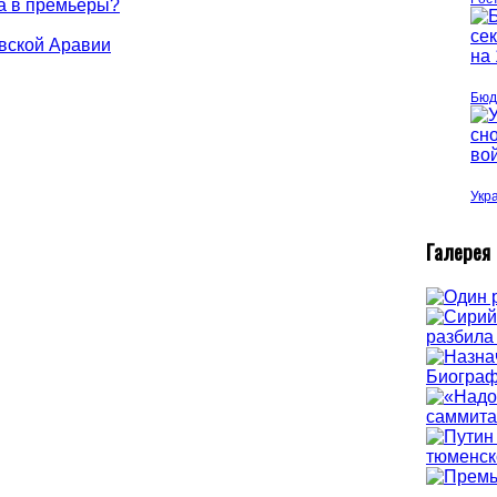
а в премьеры?
вской Аравии
Бюд
Укр
Г
алерея