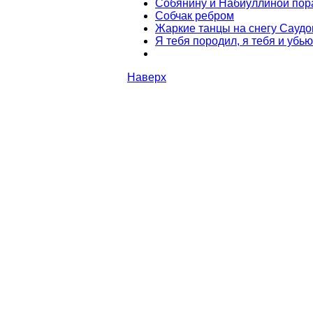
Собянину и Набиуллиной пор
Собчак ребром
Жаркие танцы на снегу Саудо
Я тебя породил, я тебя и убью
Наверх