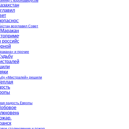
сиянку с коронавирусом
ахстан возглавил Совет
ракана» и прочие
ьбу «Мистралей» решили
лая радость Европы
овое столкновение и пожар.