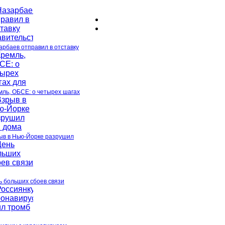
арбаев отправил в отставку
мль, ОБСЕ: о четырех шагах
ыв в Нью-Йорке разрушил
ь больших сбоев связи