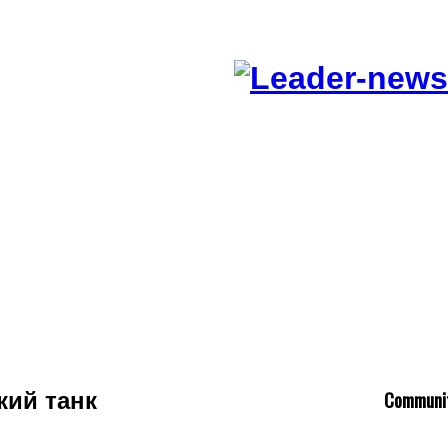
C
ommuni
кий танк