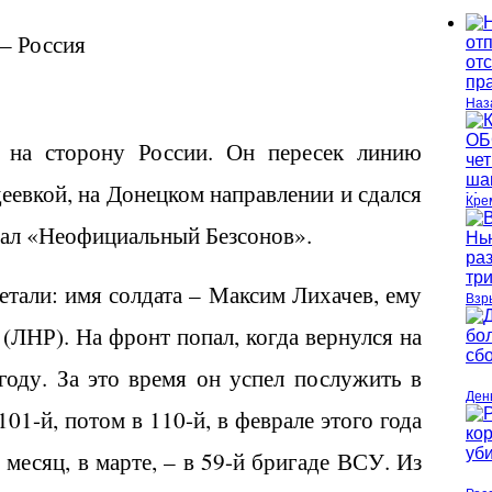
– Россия
Наз
л на сторону России. Он пересек линию
деевкой, на Донецком направлении и сдался
Кре
нал «Неофициальный Безсонов».
етали: имя солдата – Максим Лихачев, ему
Взр
 (ЛНР). На фронт попал, когда вернулся на
оду. За это время он успел послужить в
Ден
101-й, потом в 110-й, в феврале этого года
з месяц, в марте, – в 59-й бригаде ВСУ. Из