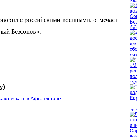
.
Рос
оворил с российскими военными, отмечает
Каз
ный Безсонов».
«Ма
Суд
у)
ают искать в Афганистане
Теп
Лоб