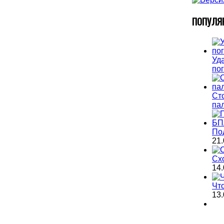
П
ОПУЛЯ
Уда
по
Ст
па
По
21.
Сх
14.
Чт
13.