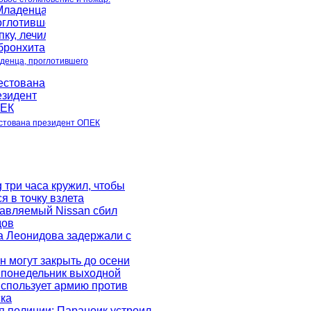
денца, проглотившего
стована президент ОПЕК