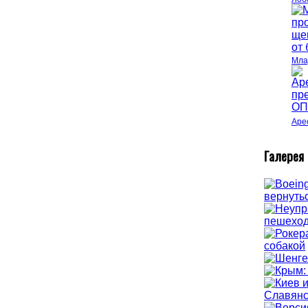
Мла
Аре
Г
алерея