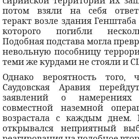
сирийской территории их защ
потом взяли на себя ответ
теракт возле здания Генштаба 
которого погибли нескол
Подобная подстава могла превр
невольную пособницу террорис
теми же курдами не стояли и С
Однако вероятность того, 
Саудовская Аравия перейду
заявлений о намерениях
совместной наземной опера
возрастала с каждым днем. 
открывался неприятный выб
реагирования на подобное вто