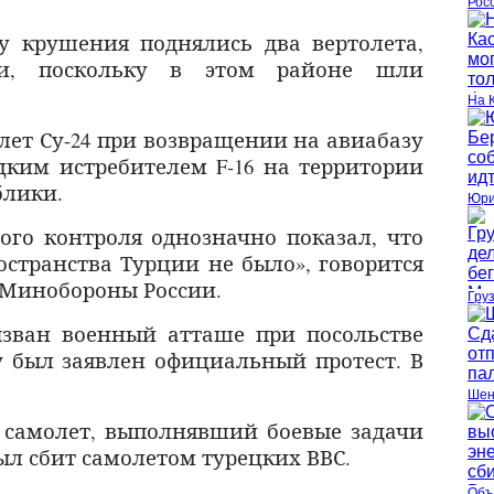
Рос
у крушения поднялись два вертолета,
ли, поскольку в этом районе шли
На 
лет Су-24 при возвращении на авиабазу
ким истребителем F-16 на территории
блики.
Юри
го контроля однозначно показал, что
странства Турции не было», говорится
 Минобороны России.
Гру
зван военный атташе при посольстве
у был заявлен официальный протест. В
Шен
ий самолет, выполнявший боевые задачи
был сбит самолетом турецких ВВС.
Объ