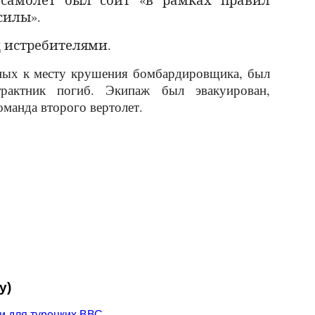
силы».
ед истребителями.
нных к месту крушения бомбардировщика, был
трактник погиб. Экипаж был эвакуирован,
команда второго вертолет.
у)
и для турецких ВВС