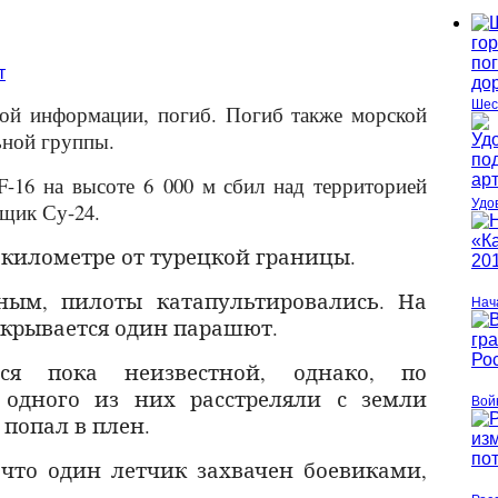
Шес
ной информации, погиб. Погиб также морской
ьной группы.
F-16 на высоте 6 000 м сбил над территорией
Удо
щик Су-24.
 километре от турецкой границы.
ным, пилоты катапультировались. На
Нач
скрывается один парашют.
тся пока неизвестной, однако, по
одного из них расстреляли с земли
Вой
 попал в плен.
 что один летчик захвачен боевиками,