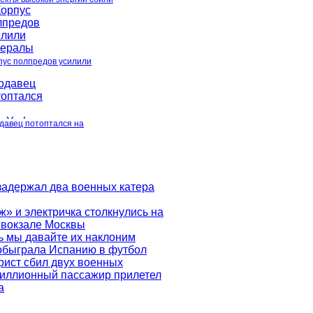
пус полпредов усилили
давец потоптался на