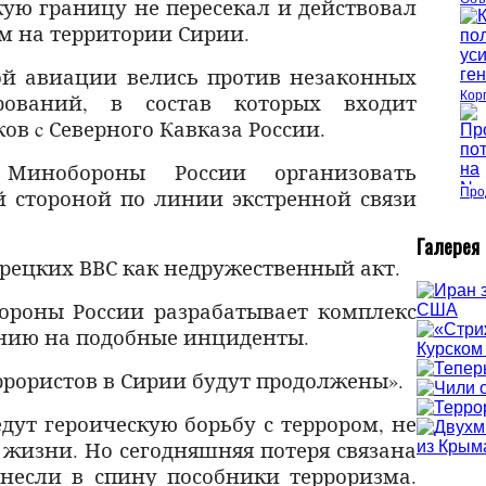
кую границу не пересекал и действовал
м на территории Сирии.
ой авиации велись против незаконных
Кор
рований, в состав которых входит
ов c Северного Кавказа России.
 Минобороны России организовать
й стороной по линии экстренной связи
Про
Г
алерея
рецких ВВС как недружественный акт.
ороны России разрабатывает комплекс
нию на подобные инциденты.
ррористов в Сирии будут продолжены».
дут героическую борьбу с террором, не
й жизни. Но сегодняшняя потеря связана
несли в спину пособники терроризма.