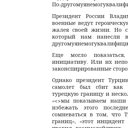
По
другому
я
не
могу
квалиф
‑
Президент России Влади
военные ведут героическую
жалея своей жизни. Но с
который нам нанесли в
другому
я
не
могу
квалифици
Еще могло показаться
инициативу. Или их непо
законспирированные стор
Однако президент Турци
самолет был сбит как 
турецкую границу и неско
«<>мы показываем наши 
избежать этого последн
сомневаться в том, что 
границ», «этот инцидент
правил взаимодействия»,