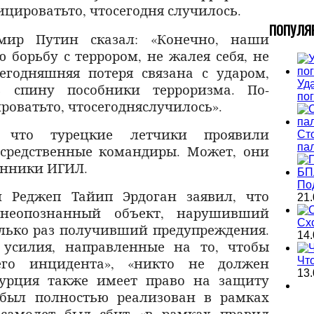
ицировать
то
,
что
сегодня
случилось.
П
ОПУЛЯ
мир Путин сказал: «Конечно, наши
 борьбу с террором, не жалея себя, не
егодняшняя потеря связана с ударом,
Уда
 спину пособники терроризма. По-
по
ровать
то
,
что
сегодня
случило
сь».
, что турецкие летчики проявили
Ст
па
средственные командиры. Может, они
онники ИГИЛ.
По
и Реджеп Тайип Эрдоган заявил, что
21.
неопознанный объект, нарушивший
Сх
лько раз получивший предупреждения.
14.
усилия, направленные на то, чтобы
его инцидента», «никто не должен
Чт
13.
Турция также имеет право на защиту
 был полностью реализован в рамках
 самолет был сбит «в рамках правил