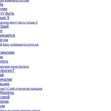
сия изменила потоки
Каспии могут быть только 5
й Берг собирается идти на
зинские дела беглого
ген? Сдай отпечатки пальцев
екты высокой энергии сбили