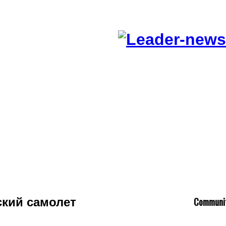
C
ommuni
ский самолет