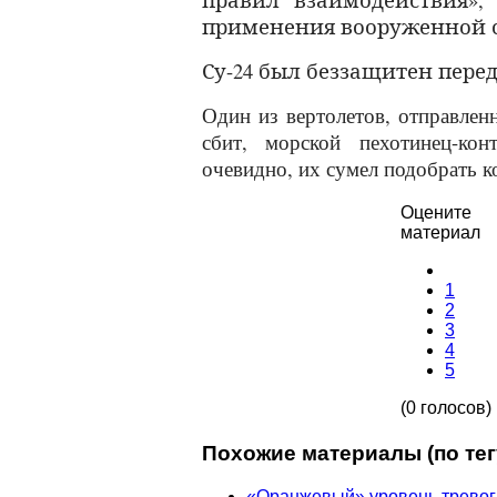
применения вооруженной 
Су-24 был беззащитен пер
Один из вертолетов, отправле
сбит, морской пехотинец-кон
очевидно, их сумел подобрать 
Оцените
материал
1
2
3
4
5
(0 голосов)
Похожие материалы (по тег
«Оранжевый» уровень тревог