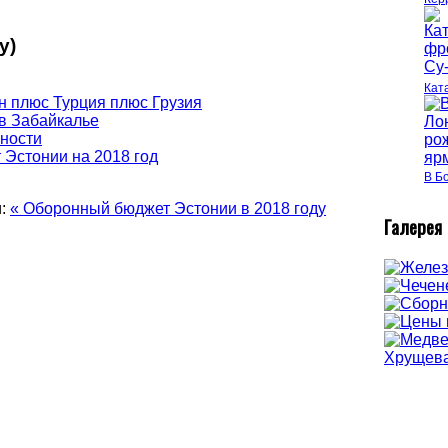
у)
Кат
н плюс Турция плюс Грузия
в Забайкалье
вности
Эстонии на 2018 год
В Б
:
« Оборонный бюджет Эстонии в 2018 году
Г
алерея