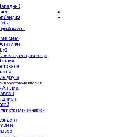
адный расчет:
аинские проститутки станут
лия арестовала виллы и
нглии отравлен экс-шпион