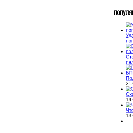
П
ОПУЛЯ
Уда
по
Ст
па
По
21.
Сх
14.
Чт
13.