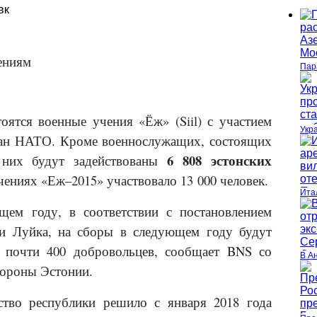
вк
ениям
Пар
оятся военные учения «Ёж» (Siil) с участием
Укр
ран НАТО. Кроме военнослужащих, состоящих
6 808 эстонских
 них будут задействованы
чениях «Еж–2015» участвовало 13 000 человек.
Ита
ем году, в соответствии с постановлением
 Луйка, на сборы в следующем году будут
и почти 400 добровольцев, сообщает BNS со
В А
бороны Эстонии.
ство республики решило с января 2018 года