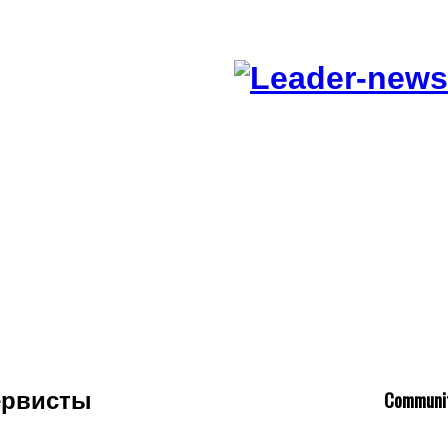
C
ommuni
ервисты