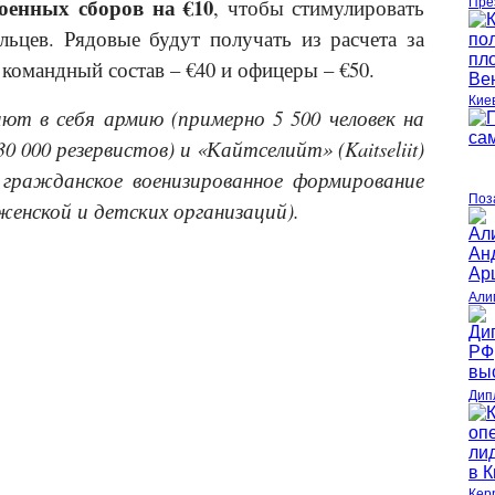
оенных сборов
на
€
10
, чтобы стимулировать
Пре
льцев. Рядовые будут получать из расчета за
 командный состав –
€
40 и офицеры –
€
50.
Кие
т в себя армию (примерно 5 500 человек на
 000 резервистов) и «Кайтселийт» (Kaitseliit)
 гражданское военизированное формирование
Поз
 женской и детских организаций).
Али
Дип
Кер