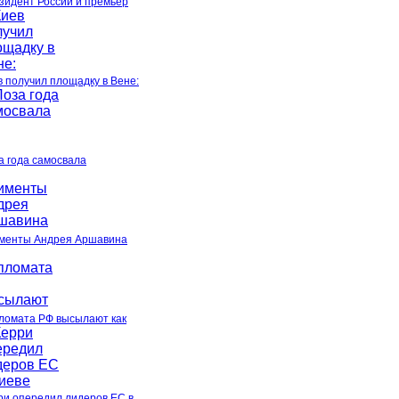
зидент России и премьер
в получил площадку в Вене:
а года самосвала
менты Андрея Аршавина
ломата РФ высылают как
ри опередил лидеров ЕС в